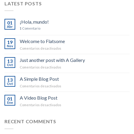
LATEST POSTS
¡Hola, mundo!
01
Abr
1
Comentario
Welcome to Flatsome
19
Nov
en
Comentarios desactivados
Welcome
to
Just another post with A Gallery
13
Flatsome
Oct
en
Comentarios desactivados
Just
another
A Simple Blog Post
13
post
Oct
en
Comentarios desactivados
with
A
A
Simple
A Video Blog Post
Gallery
01
Blog
Ene
en
Comentarios desactivados
Post
A
Video
Blog
RECENT COMMENTS
Post