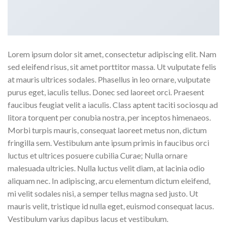
Lorem ipsum dolor sit amet, consectetur adipiscing elit. Nam
sed eleifend risus, sit amet porttitor massa. Ut vulputate felis
at mauris ultrices sodales. Phasellus in leo ornare, vulputate
purus eget, iaculis tellus. Donec sed laoreet orci. Praesent
faucibus feugiat velit a iaculis. Class aptent taciti sociosqu ad
litora torquent per conubia nostra, per inceptos himenaeos.
Morbi turpis mauris, consequat laoreet metus non, dictum
fringilla sem. Vestibulum ante ipsum primis in faucibus orci
luctus et ultrices posuere cubilia Curae; Nulla ornare
malesuada ultricies. Nulla luctus velit diam, at lacinia odio
aliquam nec. In adipiscing, arcu elementum dictum eleifend,
mi velit sodales nisi, a semper tellus magna sed justo. Ut
mauris velit, tristique id nulla eget, euismod consequat lacus.
Vestibulum varius dapibus lacus et vestibulum.