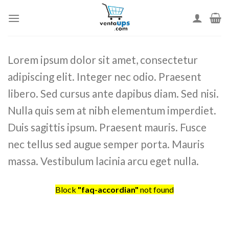
Skip
to
content
Lorem ipsum dolor sit amet, consectetur
adipiscing elit. Integer nec odio. Praesent
libero. Sed cursus ante dapibus diam. Sed nisi.
Nulla quis sem at nibh elementum imperdiet.
Duis sagittis ipsum. Praesent mauris. Fusce
nec tellus sed augue semper porta. Mauris
massa. Vestibulum lacinia arcu eget nulla.
Block
"faq-accordian"
not found