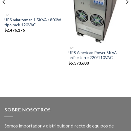
UPS
UPS minuteman 1 5KVA / 800W
tipo rack 120VAC
$
2,476,176
UPS
UPS American Power 6KVA
online torre 220/110VAC
$
5,373,600
SOBRE NOSOTROS
Somos importador y distribuidor directo de equipos de