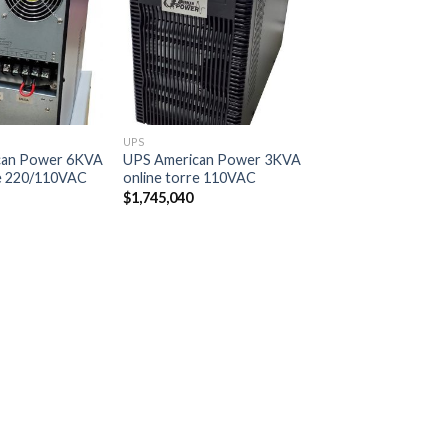
UPS
can Power 6KVA
UPS American Power 3KVA
re 220/110VAC
online torre 110VAC
$
1,745,040