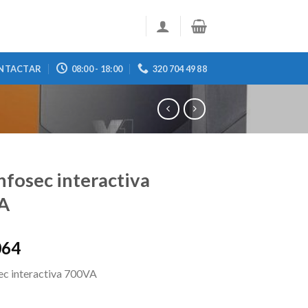
NTACTAR
08:00 - 18:00
320 704 49 88
nfosec interactiva
A
064
ec interactiva 700VA