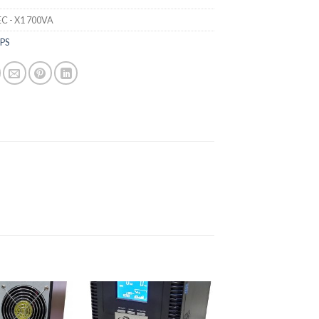
C - X1 700VA
PS