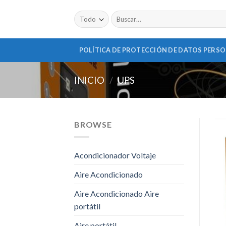
Skip
Buscar
to
por:
content
POLÍTICA DE PROTECCIÓN DE DATOS PERS
INICIO
/
UPS
BROWSE
Acondicionador Voltaje
Aire Acondicionado
Aire Acondicionado Aire
portátil
Aire portátil