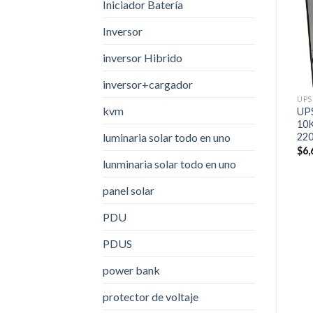
Iniciador Batería
Inversor
AGOTADO
AGOTADO
inversor Hibrido
inversor+cargador
UPS
UPS
UPS
kvm
APC Back-UPS RS 700 VA /
UPS American Power 3KVA
UP
420 Watts Entrada 120V /
interactiva torre 110VAC
10K
luminaria solar todo en uno
Salida 120V 6 tomas de
22
$
0
salida Puerto USB –
$
6,
Respaldo carga completa: 4
lunminaria solar todo en uno
minutos
$
635,769
panel solar
PDU
PDUS
power bank
protector de voltaje