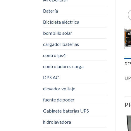
Batería
Bicicleta eléctrica
bombillo solar
cargador baterías
control ps4
DE
controladores carga
DPS AC
UP
elevador voltaje
fuente de poder
P
Gabinete baterías UPS
hidrolavadora