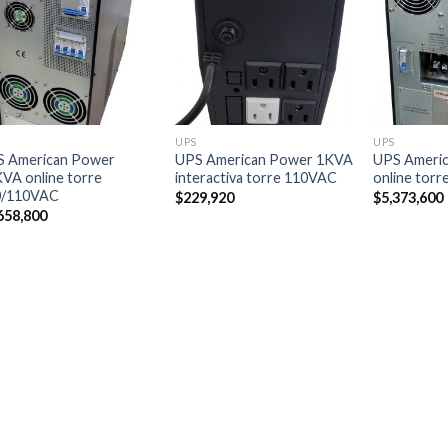
UPS
UPS
S American Power
UPS American Power 1KVA
UPS Ameri
VA online torre
interactiva torre 110VAC
online tor
0/110VAC
$
229,920
$
5,373,600
658,800