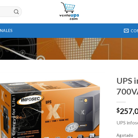
ONALES
CO
UPS i
700V
257,
$
UPS infos
Agotado