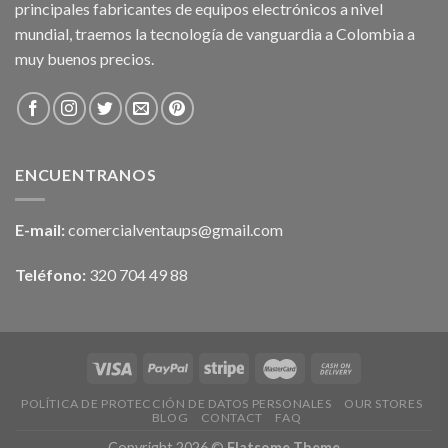
principales fabricantes de equipos electrónicos a nivel
mundial, traemos la tecnología de vanguardia a Colombia a
muy buenos precios.
ENCUENTRANOS
E-mail:
comercialventaups@gmail.com
Teléfono:
320 704 49 88
POLÍTICA DE PROTECCIÓN DE DATOS PERSONALES
OUR STORES
BLOG
CONTACT
FAQ
Copyright 2026 ©
Flatsome Theme