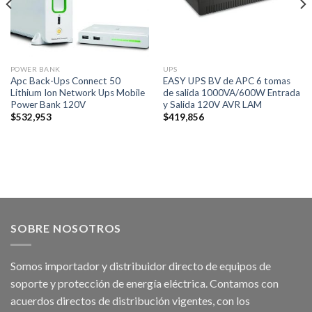
POWER BANK
UPS
Apc Back-Ups Connect 50
EASY UPS BV de APC 6 tomas
Lithium Ion Network Ups Mobile
de salida 1000VA/600W Entrada
Power Bank 120V
y Salida 120V AVR LAM
$
532,953
$
419,856
SOBRE NOSOTROS
Somos importador y distribuidor directo de equipos de
soporte y protección de energía eléctrica. Contamos con
acuerdos directos de distribución vigentes, con los